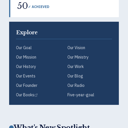
50
✓ ACHIEVED
Explore
Our Goal
Our Vision
Our Mission
Our Ministry
Our History
Our Work
Our Events
Our Blog
Our Founder
Our Radio
Our Books
Five-year-goal
What's New Spotlight