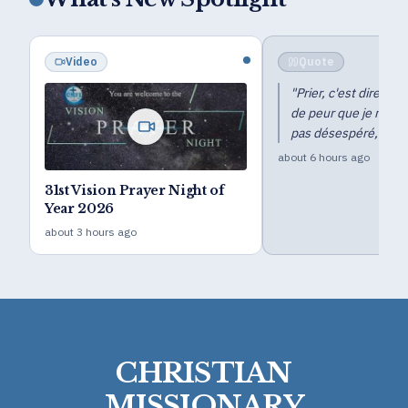
Video
Quote
"
Prier, c'est dire : «
de peur que je ne pér
pas désespéré, tu ne
about 6 hours ago
31st Vision Prayer Night of
Year 2026
about 3 hours ago
CHRISTIAN
MISSIONARY