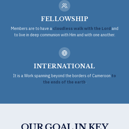
FELLOWSHIP
Members are to have a
cloudless walk with the Lord
and
to live in deep communion with Him and with one another.
INTERNATIONAL
It is a Work spanning beyond the borders of Cameroon
to
the ends of the earth
.
OUR GOAL IN KEY