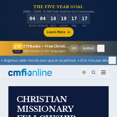
THE FIVE-YEAR GOAL
2026 – 2030 · A Gift from God for Our Community
04
04
18
19
17
16
YEARS
MONTHS
DAYS
HOURS
MIN
SEC
Learn More
ZTFBooks — Free Christian eBooks
iOS
Android
Dismiss
500+ books in 30+ languages
« Seigneur, aide-moi de peur que je ne périsse. » Si tu n'es pas désespéré, 
Di
CHRISTIAN
MISSIONARY