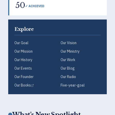
50
✓ ACHIEVED
Explore
Our Goal
Our Vision
Our Mission
Our Ministry
Our History
Our Work
Our Events
Our Blog
Our Founder
Our Radio
Our Books
Five-year-goal
What's New Spotlight