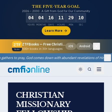
THE FIVE-YEAR GOAL
2026 – 2030 · A Gift from God for Our Community
04
04
16
11
29
09
YEARS
MONTHS
DAYS
HOURS
MIN
SEC
Learn More
ZTFBooks — Free Christian eBooks
iOS
Android
Dismiss
500+ books in 30+ languages
hers to pray, God comes down with abundant revelations of Himself and
Di
CHRISTIAN
MISSIONARY