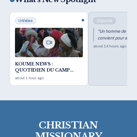
Video
Quote
"
Un homme de prière
convient pour amélior
about 14 hours ago
KOUME NEWS :
QUOTIDIEN DU CAMP
BIBLIQUE DES LEADERS
about 1 hour ago
JOUR 8
CHRISTIAN
MISSIONARY