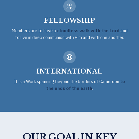
FELLOWSHIP
Members are to have a
cloudless walk with the Lord
and
to live in deep communion with Him and with one another.
INTERNATIONAL
It is a Work spanning beyond the borders of Cameroon
to
the ends of the earth
.
OUR GOAL IN KEY